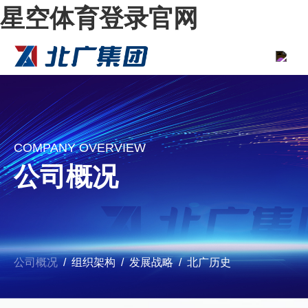
星空体育登录官网
COMPANY OVERVIEW
公司概况
公司概况
组织架构
发展战略
北广历史