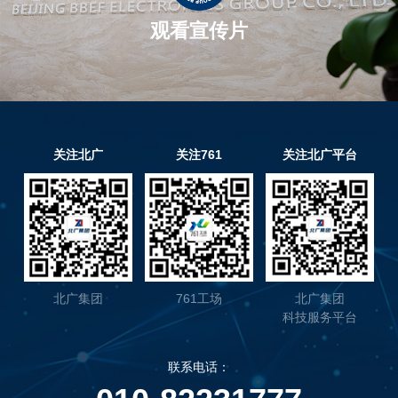
观看宣传片
关注北广
关注761
关注北广平台
北广集团
761工场
北广集团
科技服务平台
联系电话：